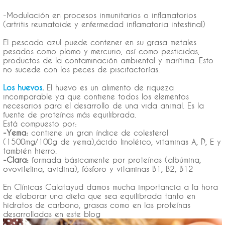
-Modulación en procesos inmunitarios o inflamatorios
(artritis reumatoide y enfermedad inflamatoria intestinal)
El pescado azul puede contener en su grasa metales
pesados como plomo y mercurio, así como pesticidas,
productos de la contaminación ambiental y marítima. Esto
no sucede con los peces de piscifactorías.
Los huevos
.
El huevo es un alimento de riqueza
incomparable ya que contiene todos los elementos
necesarios para el desarrollo de una vida animal. Es la
fuente de proteínas más equilibrada.
Está compuesto por:
-Yema:
contiene un gran índice de colesterol
(1500mg/100g de yema),ácido linoléico, vitaminas A, D, E y
también hierro.
-Clara:
formada básicamente por proteínas (albúmina,
ovovitelina, avidina), fósforo y vitaminas B1, B2, B12
En Clínicas Calatayud damos mucha importancia a la hora
de elaborar una dieta que sea equilibrada tanto en
hidratos de carbono, grasas como en las proteínas
desarrolladas en este blog