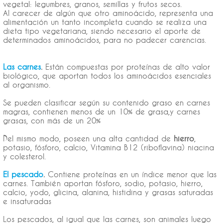
vegetal: legumbres, granos, semillas y frutos secos.
Al carecer de algún que otro aminoácido, representa una
alimentación un tanto incompleta cuando se realiza una
dieta tipo vegetariana, siendo necesario el aporte de
determinados aminoácidos, para no padecer carencias.
Las carnes
.
Están compuestas por proteínas de alto valor
biológico, que aportan todos los aminoácidos esenciales
al organismo.
Se pueden clasificar según su contenido graso en carnes
magras, contienen menos de un 10% de grasa,y carnes
grasas, con más de un 20%
Del mismo modo, poseen una alta cantidad de
hierro
,
potasio, fósforo, calcio, Vitamina B12 (riboflavina) niacina
y colesterol.
El pescado
.
Contiene proteínas en un índice menor que las
carnes. También aportan fósforo, sodio, potasio, hierro,
calcio, yodo, glicina, alanina, histidina y grasas saturadas
e insaturadas
Los pescados, al igual que las carnes, son animales luego