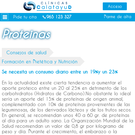
Dietas personalizadas
Tratamientos Corporales
Pide tu cita
Darme de alta
📞
965 123 327
Medicina Estética
Proteinas
Depilación Láser Alicante
Contacto
Consejos de salud
Tienda
Formación en Dietética y Nutrición
Consejos de salud
Se necesita un consumo diario entre un 19%y un 23%
En la actualidad existe cierta tendencia a aumentar el
aporte proteico entre un 20 al 25% en detrimento de los
carbohidratos (Hidratos de Carbono).No obstante lo ideal
sería un aporte del 15% de proteínas de origen animal,
complementado con 10% de proteínas provenientes de las
leguminosas, de los derivados lácteos y de los frutos secos.
En general, se recomiendan unos 40 a 60 gr. de proteínas
al día para un adulto sano. La Organización Mundial de la
Salud recomiendan un valor de 0,8 gr por kilogramo de
peso y día. Durante el crecimiento, el embarazo o la