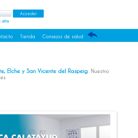
 alta
tacto
Tienda
Consejos de salud
e, Elche y San Vicente del Raspeig
. Nuestro
es.