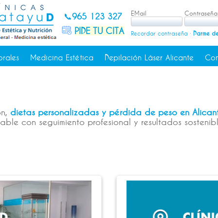
EMail
Contraseña
📞
965 123 327
PIDE TU CITA
Recordar contraseña
·
Darme de
orales
Medicina Estética
Depilación Láser Alicante
Con
ón,
dietas personalizadas y pérdida de peso en Alicant
le con seguimiento profesional y resultados sostenibl