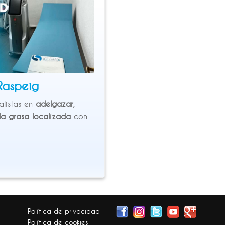
 Raspeig
alistas en
adelgazar
,
la grasa localizada
con
Política de privacidad
Política de cookies