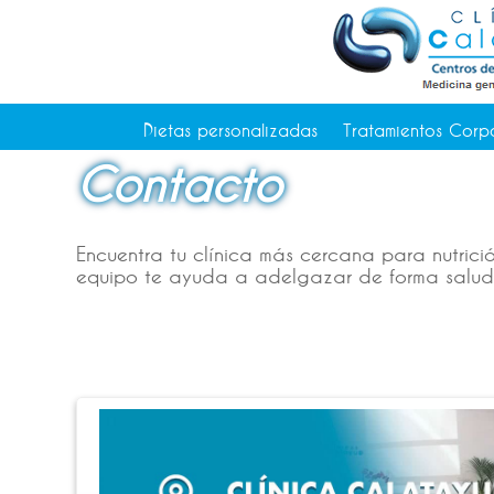
Tratamientos Corporales
Medicina Estética
Depilación Láser Alicante
Contacto
Dietas personalizadas
Tratamientos Corp
Tienda
Contacto
Consejos de salud
Encuentra tu clínica más cercana para nutrici
equipo te ayuda a adelgazar de forma saludab