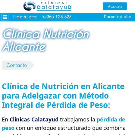
Dietas personalizadas
Tratamientos Corporales
Pide tu cita
Darme de alta
📞
965 123 327
Medicina Estética
Clínica Nutrición
Depilación Láser Alicante
Alicante
Contacto
Tienda
Contacto
Consejos de salud
Clínica de Nutrición en Alicante
para Adelgazar con Método
Integral de Pérdida de Peso:
En
Clínicas Calatayud
trabajamos la
pérdida de
peso
con un enfoque estructurado que combina