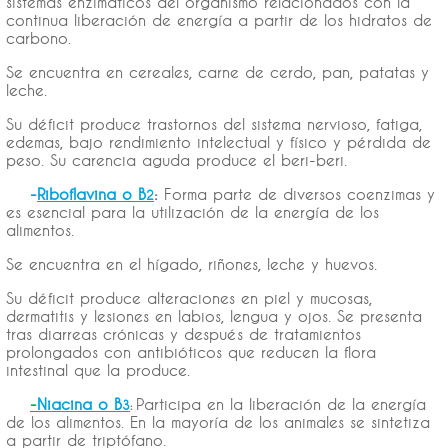
sistemas enzimáticos del organismo relacionados con la
continua liberación de energía a partir de los hidratos de
carbono.
Se encuentra en cereales, carne de cerdo, pan, patatas y
leche.
Su déficit produce trastornos del sistema nervioso, fatiga,
edemas, bajo rendimiento intelectual y físico y pérdida de
peso. Su carencia aguda produce el beri-beri.
-
Riboflavina o B
:
Forma parte de diversos coenzimas y
2
es esencial para la utilización de la energía de los
alimentos.
Se encuentra en el hígado, riñones, leche y huevos.
Su déficit produce alteraciones en piel y mucosas,
dermatitis y lesiones en labios, lengua y ojos. Se presenta
tras diarreas crónicas y después de tratamientos
prolongados con antibióticos que reducen la flora
intestinal que la produce.
-
Niacina o B
Participa en la liberación de la energía
3
:
de los alimentos. En la mayoría de los animales se sintetiza
a partir de triptófano.