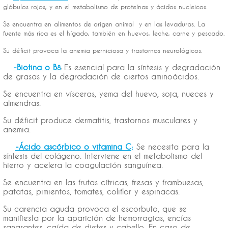
glóbulos rojos, y en el metabolismo de proteínas y ácidos nucleicos.
Se encuentra en alimentos de origen animal y en las levaduras. La
fuente más rica es el hígado, también en huevos, leche, carne y pescado.
Su déficit provoca la anemia perniciosa y trastornos neurológicos.
-Biotina o B
Es esencial para la síntesis y degradación
8
:
de grasas y la degradación de ciertos aminoácidos.
Se encuentra en vísceras, yema del huevo, soja, nueces y
almendras.
Su déficit produce dermatitis, trastornos musculares y
anemia.
-Ácido ascórbico o vitamina C
:
Se necesita para la
síntesis del colágeno. Interviene en el metabolismo del
hierro y acelera la coagulación sanguínea.
Se encuentra en las frutas cítricas, fresas y frambuesas,
patatas, pimientos, tomates, coliflor y espinacas.
Su carencia aguda provoca el escorbuto, que se
manifiesta por la aparición de hemorragias, encías
sangrantes, caída de dietes y cabello. En caso de