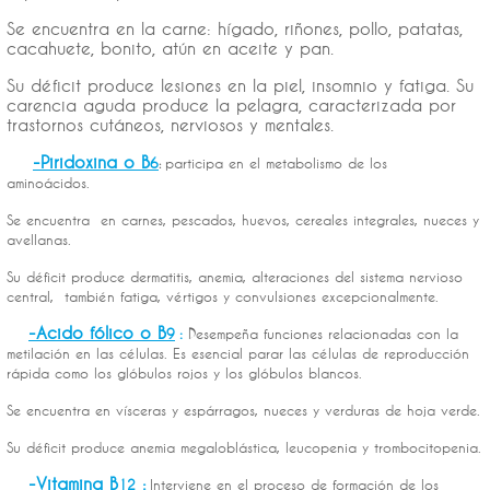
Se encuentra en la carne: hígado, riñones, pollo, patatas,
cacahuete, bonito, atún en aceite y pan.
Su déficit produce lesiones en la piel, insomnio y fatiga. Su
carencia aguda produce la pelagra, caracterizada por
trastornos cutáneos, nerviosos y mentales.
-Piridoxina o B
6
participa en el metabolismo de los
:
aminoácidos.
Se encuentra en carnes, pescados, huevos, cereales integrales, nueces y
avellanas.
Su déficit produce dermatitis, anemia, alteraciones del sistema nervioso
central, también fatiga, vértigos y convulsiones excepcionalmente.
-Acido fólico o B
9
:
Desempeña funciones relacionadas con la
metilación en las células. Es esencial parar las células de reproducción
rápida como los glóbulos rojos y los glóbulos blancos.
Se encuentra en vísceras y espárragos, nueces y verduras de hoja verde.
Su déficit produce anemia megaloblástica, leucopenia y trombocitopenia.
-Vitamina B
:
12
Interviene en el proceso de formación de los