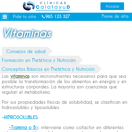
Dietas personalizadas
Tratamientos Corporales
Pide tu cita
Darme de alta
📞
965 123 327
Medicina Estética
Vitaminas
Depilación Láser Alicante
Contacto
Consejos de salud
Tienda
Formación en Dietética y Nutrición
Consejos de salud
Conceptos Básicos en Dietética y Nutrición
Las
vitaminas
son micronutrientes necesarios para que sea
posible la transformación de los alimentos en energía y en
estructuras corporales. La mayoría son coenzimas que
regulan el metabolismo.
Por sus propiedades físicas de solubilidad, se clasifican en
hidrosolubles y liposolubles.
-HIDROSOLUBLES:
-Tiamina o B
:
interviene como cofactor en diferentes
1