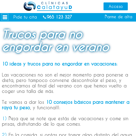
Dietas personalizadas
Tratamientos Corporales
Pide tu cita
Darme de alta
📞
965 123 327
Medicina Estética
Trucos para no
Depilación Láser Alicante
engordar en verano
Contacto
Tienda
10 ideas y trucos para no engordar en vacaciones:
Consejos de salud
Las vacaciones no son el mejor momento para ponerse a
dieta, pero tampoco conviene descontrolar el peso, y
encontrarnos al final del verano con que hemos vuelto a
coger una talla de más.
Te vamos a dar los
10 consejos básicos para mantener a
raya tu peso
, y funciona!!!:
1)
Deja que se note que estás de vacaciones y come sin
prisas, disfrutando de lo que comes.
2)
En la comida, si optas por tomar algo distinto del agua,