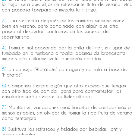
lo mejor será que elijas un refrescante tinto de verano: vino
con gaseosa (prepara la mezcla tu mism@).
3)
Una siestecita después de las comidas siempre viene
bien en verano, pero combinado con algún que otro
paseo al despertar, contrarrestan los excesos de
sedentarismo.
4)
Toma el sol paseando por la orilla del mar, en lugar de
tumbado en la tumbona o toalla, además de broncearte
mejor y más uniformemente, quemarás calorías.
5)
Un consejo “Hidrátate” con agua y no solo a base de
“hidratos”.
6)
Compensa siempre algún que otro exceso que tengas
con otro tipo de comida ligera para contrarrestar, las
ensaladas serán siempre tus fieles aliados.
7)
Mantén en vacaciones unos horarios de comidas más o
menos estables, sin olvidar de tomar la rica fruta de verano
como tentempié.
8)
Sustituye los refrescos y helados por bebidas light y
zumos naturales.