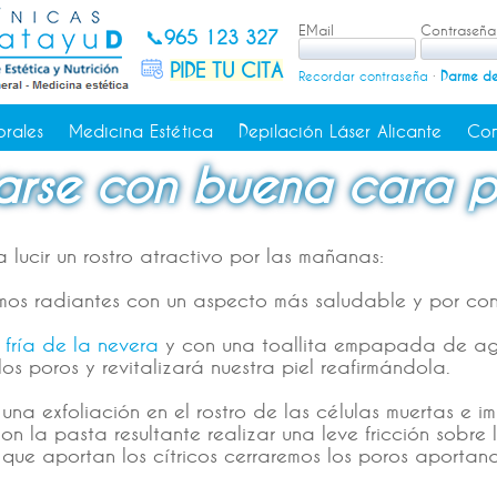
EMail
Contraseña
📞
965 123 327
PIDE TU CITA
Recordar contraseña
·
Darme de
orales
Medicina Estética
Depilación Láser Alicante
Con
tarse con buena cara p
lucir un rostro atractivo por las mañanas:
os radiantes con un aspecto más saludable y por cons
 fría de la nevera
y con una toallita empapada de agua
 los poros y revitalizará nuestra piel reafirmándola.
una exfoliación en el rostro de las células muertas e i
n la pasta resultante realizar una leve fricción sobre l
C que aportan los cítricos cerraremos los poros aportan