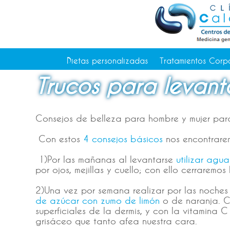
Tratamientos Corporales
Medicina Estética
Depilación Láser Alicante
Contacto
Dietas personalizadas
Tratamientos Corp
Tienda
Trucos para levan
Consejos de salud
Consejos de belleza para hombre y mujer para 
Con estos
4 consejos básicos
nos encontrarem
1)Por las mañanas al levantarse
utilizar agua
por ojos, mejillas y cuello; con ello cerraremos
2)Una vez por semana realizar por las noches 
de azúcar con zumo de limón
o de naranja. Co
superficiales de la dermis, y con la vitamina 
grisáceo que tanto afea nuestra cara.