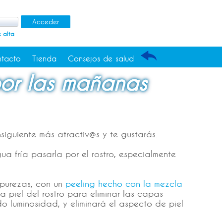
 alta
tacto
Tienda
Consejos de salud
or las mañanas
iguiente más atractiv@s y te gustarás.
 fría pasarla por el rostro, especialmente
mpurezas, con un
peeling hecho con la mezcla
a piel del rostro para eliminar las capas
do luminosidad, y eliminará el aspecto de piel