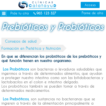
Dietas personalizadas
Tratamientos Corporales
Pide tu cita
Darme de alta
📞
965 123 327
Medicina Estética
Prebióticos y Probióticos
Depilación Láser Alicante
Contacto
Consejos de salud
Tienda
Formación en Dietética y Nutrición
Consejos de salud
En que se diferencian los probióticos de los prebióticos y
qué función tienen en nuestro organismo:
Los Probióticos
son bacterias o levaduras saludables que
ingerimos a través de determinados alimentos, que ayudan
a proteger nuestro intestino como son las bifidobacterias y
lactobacilos en el colon e intestino delgado.
Los probióticos también se pueden tomar a través de
determinados medicamentos.
Los Prebióticos
, son sustancias no bacterianas que se
ingieren a través de la alimentación principalmente a