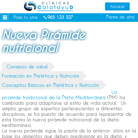
Dietas personalizadas
Tratamientos Corporales
Pide tu cita
Darme de alta
📞
965 123 327
Medicina Estética
Nueva Pirámide
Depilación Láser Alicante
nutricional
Contacto
Tienda
Consejos de salud
Consejos de salud
Formación en Dietética y Nutrición
Conceptos Básicos en Dietética y Nutrición
La
pirámide tradicional de la Dieta Mediterránea
(DM) ha
cambiado para adaptarse al estilo de vida actual. Un
amplio grupo de expertos pertenecientes a diferentes
disciplinas, se ha puesto de acuerdo para representar de
esta forma la nueva pirámide nutricional de la dieta
mediterránea.
La nueva pirámide sigue la pauta de la anterior: sitúa en la
base los alimentos que deben predominar en la dieta, y