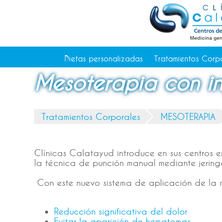
Tratamientos Corporales
Medicina Estética
Depilación Láser Alicante
Contacto
Dietas personalizadas
Tratamientos Corp
Tienda
Mesoterapia con in
Consejos de salud
Tratamientos Corporales
MESOTERAPIA
Clínicas Calatayud introduce en sus centros 
la técnica de punción manual mediante jering
Con este nuevo sistema de aplicación de la 
Reducción significativa del dolor
Evitar la aparición de hematomas