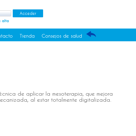
 alta
tacto
Tienda
Consejos de salud
écnica de aplicar la mesoterapia, que mejora
ecanizada, al estar totalmente digitalizada.