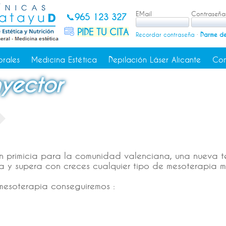
EMail
Contraseña
📞
965 123 327
PIDE TU CITA
Recordar contraseña
·
Darme de
orales
Medicina Estética
Depilación Láser Alicante
Con
yector
en primicia para la comunidad valenciana, una nueva t
a y supera con creces cualquier tipo de mesoterapia m
mesoterapia conseguiremos :