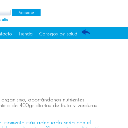
 alta
tacto
Tienda
Consejos de salud
o organismo, aportándonos nutrientes
nimo de 400gr diarios de fruta y verduras
el momento más adecuado sería con el
roblemas digestivos (flatulencias y distensión