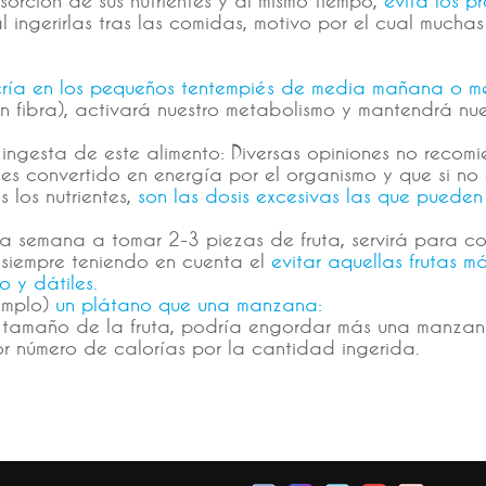
ingerirlas tras las comidas, motivo por el cual mucha
sería en los pequeños tentempiés de media mañana o m
 fibra), activará nuestro metabolismo y mantendrá nues
ingesta de este alimento: Diversas opiniones no recom
e es convertido en energía por el organismo y que si 
 los nutrientes,
son las dosis excesivas las que puede
 la semana a tomar 2-3 piezas de fruta, servirá para 
siempre teniendo en cuenta el
evitar aquellas frutas m
 y dátiles.
emplo)
un plátano que una manzana:
l tamaño de la fruta, podría engordar más una manza
r número de calorías por la cantidad ingerida.