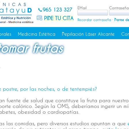
EMail
Contraseña
📞
965 123 327
PIDE TU CITA
Recordar contraseña
·
Darme de
orales
Medicina Estética
Depilación Láser Alicante
Con
omar frutas
 postre, por las noches, o de tentempiés?
n fuente de salud que constituye la fruta para nuestr
porte calórico. Según la OMS, deberíamos ingerir un mí
iabetes, obesidad o cardiopatías.
ras las comidas, pero diversos estudios apuntan a que
sorción de sus nutrientes y al mismo tiempo,
evita los p