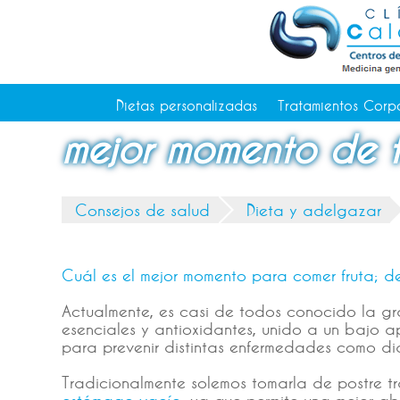
Tratamientos Corporales
Medicina Estética
Depilación Láser Alicante
Contacto
Dietas personalizadas
Tratamientos Corp
Tienda
mejor momento de t
Consejos de salud
Consejos de salud
Dieta y adelgazar
Cuál es el mejor momento para comer fruta; de
Actualmente, es casi de todos conocido la gra
esenciales y antioxidantes, unido a un bajo a
para prevenir distintas enfermedades como d
Tradicionalmente solemos tomarla de postre t
estómago vacío
, ya que permite una mejor ab