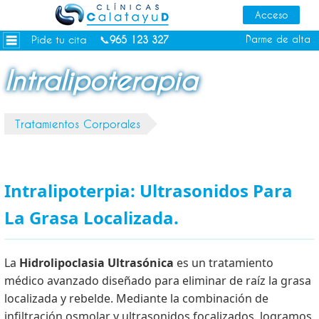
Dietas personalizadas
Tratamientos Corporales
Pide tu cita
Darme de alta
📞
965 123 327
Medicina Estética
Intralipoterapia
Depilación Láser Alicante
Contacto
Tratamientos Corporales
Tienda
Consejos de salud
Intralipoterpia: Ultrasonidos Para
La Grasa Localizada.
La
Hidrolipoclasia Ultrasónica
es un tratamiento
médico avanzado diseñado para eliminar de raíz la grasa
localizada y rebelde. Mediante la combinación de
infiltración osmolar y ultrasonidos focalizados, logramos