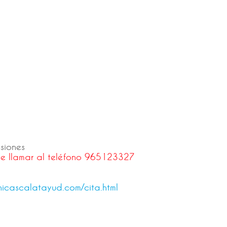
esiones
de llamar al teléfono 965123327
inicascalatayud.com/cita.html