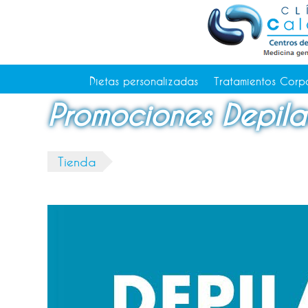
Tratamientos Corporales
Medicina Estética
Depilación Láser Alicante
Contacto
Dietas personalizadas
Tratamientos Corp
Tienda
Promociones Depila
Consejos de salud
Tienda