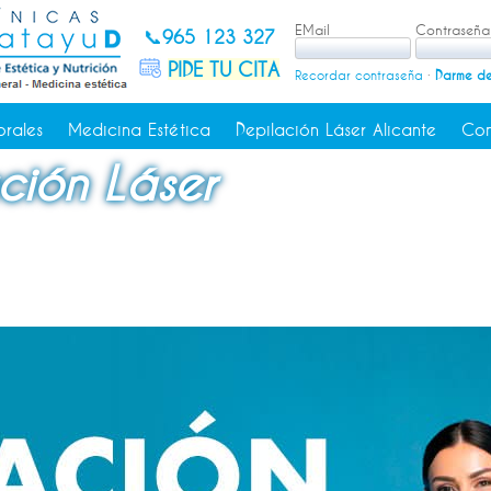
EMail
Contraseña
📞
965 123 327
PIDE TU CITA
Recordar contraseña
·
Darme de
orales
Medicina Estética
Depilación Láser Alicante
Con
ción Láser