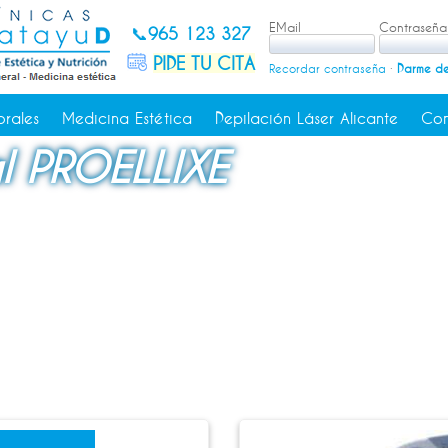
EMail
Contraseña
📞
965 123 327
PIDE TU CITA
Recordar contraseña
·
Darme de
orales
Medicina Estética
Depilación Láser Alicante
Con
l PROELLIXE