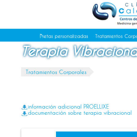
Tratamientos Corporales
Medicina Estética
Depilación Láser Alicante
Contacto
Dietas personalizadas
Tratamientos Corp
Tienda
Terapia Vibraciona
Consejos de salud
Tratamientos Corporales
información adicional PROELLIXE
documentación sobre terapia vibracional