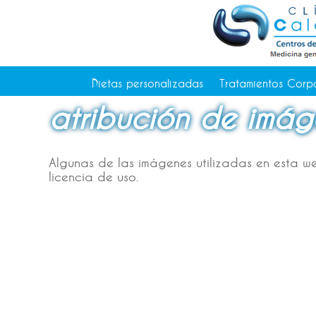
Tratamientos Corporales
Medicina Estética
Depilación Láser Alicante
Contacto
Dietas personalizadas
Tratamientos Corp
Tienda
atribución de imág
Consejos de salud
Algunas de las imágenes utilizadas en esta 
licencia de uso.