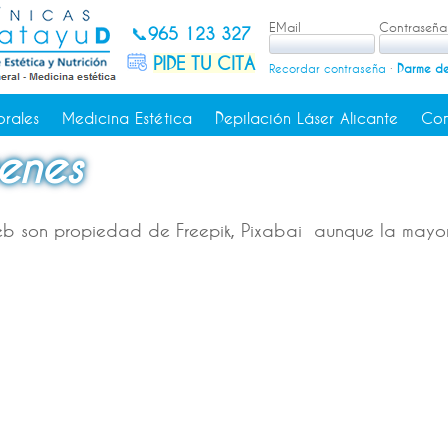
EMail
Contraseña
📞
965 123 327
PIDE TU CITA
Recordar contraseña
·
Darme de
orales
Medicina Estética
Depilación Láser Alicante
Con
enes
web son propiedad de Freepik, Pixabai aunque la mayo