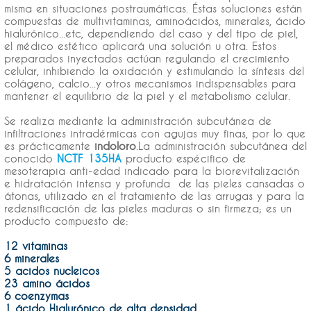
misma en situaciones postraumáticas. Éstas soluciones están
compuestas de multivitaminas, aminoácidos, minerales, ácido
hialurónico...etc, dependiendo del caso y del tipo de piel,
el médico estético aplicará una solución u otra. Estos
preparados inyectados actúan regulando el crecimiento
celular, inhibiendo la oxidación y estimulando la síntesis del
colágeno, calcio...y otros mecanismos indispensables para
mantener el equilibrio de la piel y el metabolismo celular.
Se realiza mediante la administración subcutánea de
infiltraciones intradérmicas con agujas muy finas, por lo que
es prácticamente
indoloro
.La administración subcutánea del
conocido
NCTF 135HA
producto espécifico de
mesoterapia anti-edad indicado para la biorevitalización
e hidratación intensa y profunda de las pieles cansadas o
átonas, utilizado en el tratamiento de las arrugas y para la
redensificación de las pieles maduras o sin firmeza; es un
producto compuesto de:
12 vitaminas
6 minerales
5 acidos nucleicos
23 amino ácidos
6 coenzymas
1 ácido Hialurónico de alta densidad.