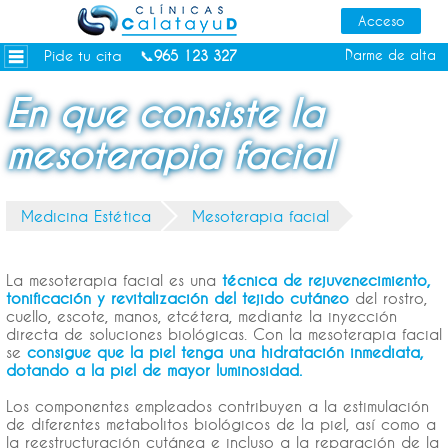
Dietas personalizadas
Tratamientos Corporales
Pide tu cita
Darme de alta
📞
965 123 327
Medicina Estética
En que consiste la
Depilación Láser Alicante
mesoterapia facial
Contacto
Tienda
Medicina Estética
Mesoterapia facial
Consejos de salud
La mesoterapia facial es una
técnica de rejuvenecimiento,
tonificación y revitalización del tejido cutáneo
del rostro,
cuello, escote, manos, etcétera, mediante la inyección
directa de soluciones biológicas. Con la mesoterapia facial
se
consigue que la piel tenga una hidratación inmediata,
dotando a la piel de mayor luminosidad.
Los componentes empleados contribuyen a la estimulación
de diferentes metabolitos biológicos de la piel, así como a
la reestructuración cutánea e incluso a la reparación de la