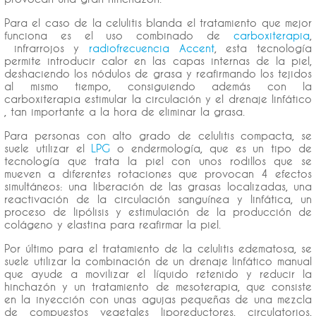
Para el caso de la celulitis blanda el tratamiento que mejor
funciona es el uso combinado de
carboxiterapia
,
infrarrojos y
radiofrecuencia Accent
, esta tecnología
permite introducir calor en las capas internas de la piel,
deshaciendo los nódulos de grasa y reafirmando los tejidos
al mismo tiempo, consiguiendo además con la
carboxiterapia estimular la circulación y el drenaje linfático
, tan importante a la hora de eliminar la grasa.
Para personas con alto grado de celulitis compacta, se
suele utilizar el
LPG
o endermología, que es un tipo de
tecnología que trata la piel con unos rodillos que se
mueven a diferentes rotaciones que provocan 4 efectos
simultáneos: una liberación de las grasas localizadas, una
reactivación de la circulación sanguínea y linfática, un
proceso de lipólisis y estimulación de la producción de
colágeno y elastina para reafirmar la piel.
Por último para el tratamiento de la celulitis edematosa, se
suele utilizar la combinación de un drenaje linfático manual
que ayude a movilizar el líquido retenido y reducir la
hinchazón y un tratamiento de mesoterapia, que consiste
en la inyección con unas agujas pequeñas de una mezcla
de compuestos vegetales liporeductores, circulatorios,