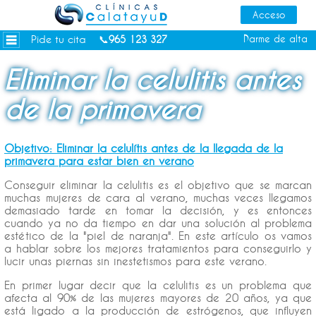
Dietas personalizadas
Tratamientos Corporales
Pide tu cita
Darme de alta
📞
965 123 327
Medicina Estética
Eliminar la celulitis antes
Depilación Láser Alicante
de la primavera
Contacto
Tienda
Objetivo: Eliminar la celulítis antes de la llegada de la
Consejos de salud
primavera para estar bien en verano
Conseguir eliminar la celulitis es el objetivo que se marcan
muchas mujeres de cara al verano, muchas veces llegamos
demasiado tarde en tomar la decisión, y es entonces
cuando ya no da tiempo en dar una solución al problema
estético de la "piel de naranja". En este artículo os vamos
a hablar sobre los mejores tratamientos para conseguirlo y
lucir unas piernas sin inestetismos para este verano.
En primer lugar decir que la celulitis es un problema que
afecta al 90% de las mujeres mayores de 20 años, ya que
está ligado a la producción de estrógenos, que influyen