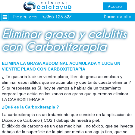
Dietas personalizadas
Tratamientos Corporales
Pide tu cita
Darme de alta
📞
965 123 327
Medicina Estética
Eliminar grasa y celulitis
Depilación Láser Alicante
con Carboxiterapia
Contacto
Tienda
ELIMINA LA GRASA ABDOMINAL ACUMULADA Y LUCE UN
Consejos de salud
VIENTRE PLANO CON CARBOXITERAPIA
¿ Te gustaría lucir un vientre plano, libre de grasa acumulada y
eliminar esos rollitos que se acumulan y que tanto cuesta eliminar ?
Si tu respuesta es SI, hoy te vamos a hablar de un tratamiento
corporal que actúa en las zonas con grasa que queremos eliminar:
LA CARBOXITERAPIA.
¿Qué es la Carboxiterapia ?
La carboxiterapia es un tratamiento que consiste en la aplicación de
Dióxido de Carbono ( CO2 ) debajo de nuestra piel.
El dióxido de carbono es un gas medicinal , no tóxico, que se inyecta
debajo de la superficie de la piel por medio una aguja fina, que se