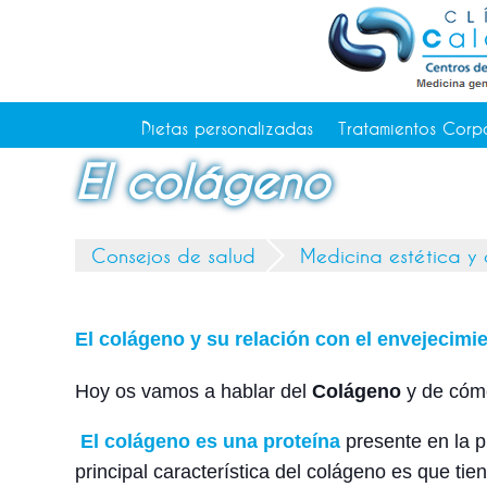
Tratamientos Corporales
Medicina Estética
Depilación Láser Alicante
Contacto
Dietas personalizadas
Tratamientos Corp
Tienda
El colágeno
Consejos de salud
Consejos de salud
Medicina estética y
El colágeno y su relación con el envejecimie
Hoy os vamos a hablar del
Colágeno
y de cómo
El colágeno es una
proteína
presente en la p
principal característica del colágeno es que tie