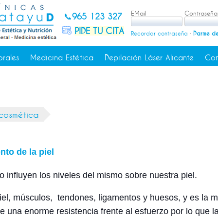
EMail
Contraseña
📞
965 123 327
PIDE TU CITA
Recordar contraseña
·
Darme de
orales
Medicina Estética
Depilación Láser Alicante
Con
 cosmética
nto de la piel
 influyen los niveles del mismo sobre nuestra piel.
iel, músculos, tendones, ligamentos y huesos, y es la 
ne una enorme resistencia frente al esfuerzo por lo que l