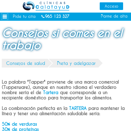
Dietas personalizadas
Tratamientos Corporales
Pide tu cita
Darme de alta
📞
965 123 327
Medicina Estética
Consejos si comes en el
Depilación Láser Alicante
trabajo
Contacto
Tienda
Consejos de salud
Dieta y adelgazar
Consejos de salud
La palabra "Tapper" proviene de una marca comercial
(Tupperware), aunque en nuestro idioma el verdadero
nombre sería el de
Tartera
que corresponde a un
recipiente doméstico para transportar los alimentos.
La combinación perfecta en la
TARTERA
para mantener la
línea y tener una alimentación saludable sería:
50% de verduras
30% de proteínas