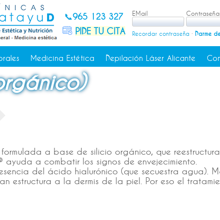
EMail
Contraseña
📞
965 123 327
PIDE TU CITA
Recordar contraseña
·
Darme de
orales
Medicina Estética
Depilación Láser Alicante
Con
 orgánico)
l, formulada a base de silicio orgánico, que reestructur
l® ayuda a combatir los signos de envejecimiento.
presencia del ácido hialurónico (que secuestra agua). M
n estructura a la dermis de la piel. Por eso el tratami