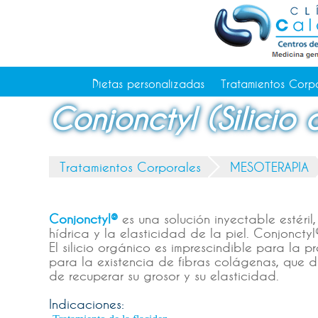
Tratamientos Corporales
Medicina Estética
Depilación Láser Alicante
Contacto
Dietas personalizadas
Tratamientos Corp
Tienda
Conjonctyl (Silicio
Consejos de salud
Tratamientos Corporales
MESOTERAPIA
Conjonctyl®
es una solución inyectable estéri
hídrica y la elasticidad de la piel. Conjoncty
El silicio orgánico es imprescindible para la 
para la existencia de fibras colágenas, que da
de recuperar su grosor y su elasticidad.
Indicaciones: