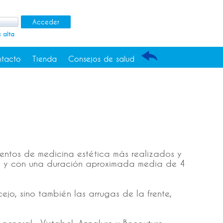
 alta
tacto
Tienda
Consejos de salud
ientos de medicina estética más realizados y
ías y con una duración aproximada media de 4
jo, sino también las arrugas de la frente,
general : Vistabel, Azzalure y Bocouture.