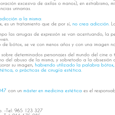
udoración excesiva de axilas o manos), en estrabismo, 
ncias urinarias.
adicción a la misma:
x, es un tratamiento que de por sí,
no crea adicción
. 
mpo las arrugas de expresión se van acentuando, la p
oven.
o de bótox, se ve con menos años y con una imagen n
ón sobre determinados personajes del mundo del cine o
ino del abuso de la misma, y sobretodo a la obsesión d
jorar su imagen,
habiendo utilizado la palabra bótox,
tética, o prácticas de cirugía estética.
047
con un
máster en medicina estética
es el responsab
jo. -Tel: 965 123 327