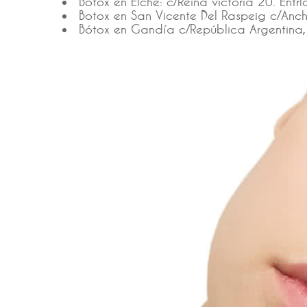
Botox en Elche: c/Reina victoria 20. Entr
Botox en San Vicente Del Raspeig c/Anch
Bótox en Gandía c/República Argentina,