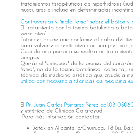
tratamientos terapéuticos de hiperhidrosis (s
musculares e incluso en determinadas incontine
Controversias y "mala fama" sobre el bótox y 
El tratamiento con la toxína botulínica o bóto
verse bien”.
Entonces ocurre que conforme al cabo del tie
para volverse a sentir bien con una piel más j
Cuando una persona se realiza un tratamient
arrugas.
Quizás el "critiqueo" de la prensa del coraz
fama", no de la toxina botulínica como tal, s
técnica de medicina estética que ayude a me
utiliza con frecuencia técnicas de medicina es
El
Dr. Juan Carlos Pomares Pérez col.03-0306
y estética de Clínicas Calatayud
Para más información contactar:
Botox en Alicante: c/Churruca, 18 Bis. Ba