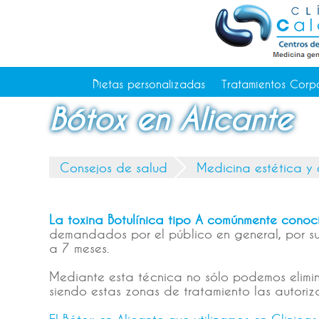
Tratamientos Corporales
Medicina Estética
Depilación Láser Alicante
Contacto
Dietas personalizadas
Tratamientos Corp
Tienda
Bótox en Alicante
Consejos de salud
Consejos de salud
Medicina estética y
La toxina Botulínica tipo A comúnmente cono
demandados por el público en general, por su
a 7 meses.
Mediante esta técnica no sólo podemos elimina
siendo estas zonas de tratamiento las autori
El Bótox en Alicante que utilizamos en Clinic