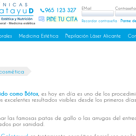
EMail
Contraseña
📞
965 123 327
PIDE TU CITA
Recordar contraseña
·
Darme de
orales
Medicina Estética
Depilación Láser Alicante
Con
 cosmética
cido como Bótox
, es hoy en día es uno de los procedim
s excelentes resultados visibles desde los primeros d
r las famosas patas de gallo o las arrugas del entrece
zados por sanidad.
as Calatayud
en tratamiento cosmético facial son por lo 