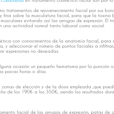
 tratamientos de rejuvenecimiento facial por sus bon
fina sobre la musculatura facial, para que la toxina 
musculares evitando así las arrugas de expresión. El t
on una actividad normal tanto laboral como social.
stética con conocimientos de la anatomía facial, par
 y seleccionar el número de puntos faciales a infiltrar
erar expresiones no deseadas.
alguna ocasión un pequeño hematoma por la punción o c
as pocas horas o días.
s zonas de elección y de la dosis empleada ,que pued
cila de los 190€ a los 350€, siendo los resultados dur
miento facial de las arrugas de expresión, patas de ga