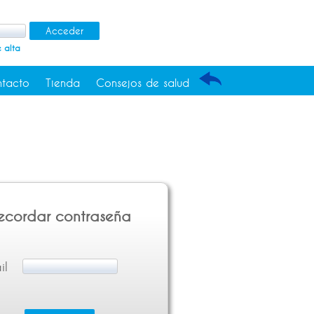
 alta
tacto
Tienda
Consejos de salud
ecordar contraseña
il