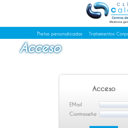
Tratamientos Corporales
Medicina Estética
Depilación Láser Alicante
Contacto
Dietas personalizadas
Tratamientos Corp
Tienda
Acceso
Consejos de salud
Acceso
EMail
Contraseña