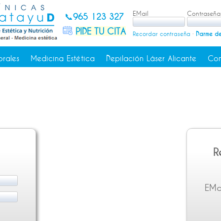
EMail
Contraseña
📞
965 123 327
PIDE TU CITA
Recordar contraseña
·
Darme de
orales
Medicina Estética
Depilación Láser Alicante
Con
R
EMa