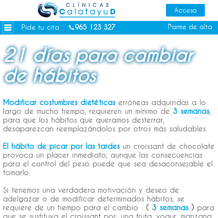
Dietas personalizadas
Tratamientos Corporales
Pide tu cita
Darme de alta
📞
965 123 327
Medicina Estética
21 días para cambiar
Depilación Láser Alicante
de hábitos
Contacto
Tienda
Modificar costumbres dietéticas
erróneas adquiridas a lo
Consejos de salud
largo de mucho tiempo, requieren un mínimo de
3 semanas
,
para que los hábitos que queramos desterrar,
desaparezcan reemplazándolos por otros más saludables.
El hábito de picar por las tardes
un croissant de chocolate
provoca un placer inmediato, aunque las consecuencias
para el control del peso puede que sea desaconsejable el
tomarlo.
Si tenemos una verdadera motivación y deseo de
adelgazar o de modificar determinados hábitos, se
requiere de un tiempo para el cambio :
(
3 semanas
)
para
que se sustituya el croissant por: una fruta, yogur, manzana