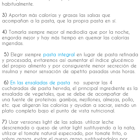
habitualmente.
3)
Aportan más calorías y grasas las salsas que
acompañan a la pasta, que la propia pasta en sí.
4)
Tomarla siempre mejor al mediodía que por la noche,
engorda mejor y hay más tiempo en quemar las calorías
ingeridas.
5)
Elegir siempre
pasta integral
en lugar de pasta refinada
y procesada, evitaremos así aumentar el índice glucémico
del propio alimento y por consiguiente menor secreción de
insulina y menor sensación de apetito pasadas unas horas.
6)
En las ensaladas de pasta
no superar las 4
cucharadas de pasta hervida, el principal ingrediente es la
ensalada de vegetales, que se debe de acompañar de
una fuente de proteínas: gambas, mejillones, almejas, pollo,
etc. que aligeran las calorías y ayudan a saciar, siendo un
plato completo bajo el punto de vista nutricional.
7)
Usar versiones light de las salsas: utilizar leche
descremada o queso de untar light sustituyendo a la nata;
utilizar el tomate natural especiado, por tomate frito, o
salsas grasas, evitar el queso graso sustituyéndolos por