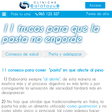
Dietas personalizadas
Tratamientos Corporales
Pide tu cita
Darme de alta
📞
965 123 327
Medicina Estética
11 trucos para que la
Depilación Láser Alicante
pasta no engorde
Contacto
Tienda
Consejos de salud
Dieta y adelgazar
Consejos de salud
11 consejos para comer “pasta” sin que afecte al peso
1)
Elaborarla siempre
“al dente”
, de esta manera se
mastica más y el proceso digestivo es más lento y por
consiguiente la sensación de saciedad tardará más en
desaparecer.
2)
No hay que olvidar que tradicionalmente en Italia, la
pasta ha sido un alimento utilizado
como guarnición
y no
como plato único o principal, tal como solemos hacer