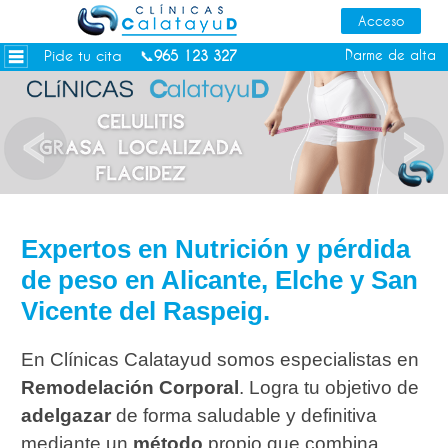
Dietas personalizadas
Tratamientos Corporales
Pide tu cita
Darme de alta
📞
965 123 327
Medicina Estética
Depilación Láser Alicante
Contacto
Tienda
Consejos de salud
Expertos en Nutrición y pérdida
de peso en Alicante, Elche y San
Vicente del Raspeig.
En Clínicas Calatayud somos especialistas en
Remodelación Corporal
. Logra tu objetivo de
adelgazar
de forma saludable y definitiva
mediante un
método
propio que combina