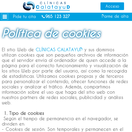
Dietas personalizadas
Tratamientos Corporales
Pide tu cita
Darme de alta
📞
965 123 327
Medicina Estética
Política de cookies
Depilación Láser Alicante
Contacto
El sitio Web de
CLÍNICAS CALATAYUD
y sus dominios
utilizan cookies que son pequeños archivos de información
Tienda
que el servidor envía al ordenador de quien accede a la
página para el correcto funcionamiento y visualización de
Consejos de salud
los sitios Web por parte del usuario, así como la recogida
de estadísticas. Utilizamos cookies propias y de terceros
para personalizar el contenido, ofrecer funciones de redes
sociales y analizar el tráfico. Además, compartimos
información sobre el uso que haga del sitio web con
nuestros partners de redes sociales, publicidad y análisis
web.
1. Tipo de cookies
Según el tiempo de permanencia en el navegador, se
dividen en:
- Cookies de sesión: Son temporales y permanecen en el